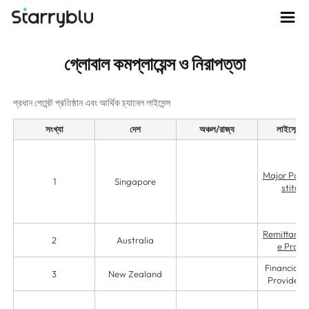
গ্লোবাল কমপ্লায়েন্স ও নিরাপত্তা
প্রধান পেমেন্ট প্রতিষ্ঠান এবং আর্থিক চ্যানেল লাইসেন্স
সংখ্যা
দেশ
অঞ্চল/রাজ্য
লাইসেন্সের
Major Paym
1
Singapore
stituti
Remittance 
2
Australia
e Provi
Financial S
3
New Zealand
Providers 