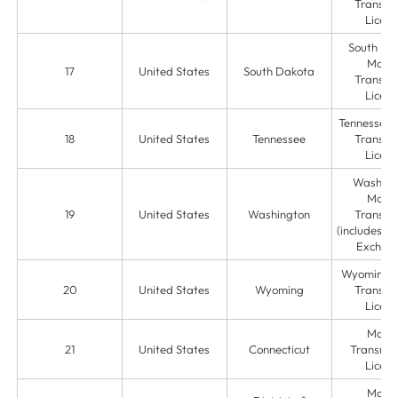
Transmit
Licens
South Da
Mone
17
United States
South Dakota
Transmit
Licens
Tennessee
18
United States
Tennessee
Transmit
Licens
Washing
Mone
19
United States
Washington
Transmit
(includes C
Exchan
Wyoming 
20
United States
Wyoming
Transmit
Licens
Mone
21
United States
Connecticut
Transmis
Licens
Mone