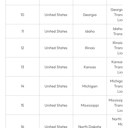
Georgia 
10
United States
Georgia
Transmit
Licens
Idaho M
11
United States
Idaho
Transmit
Illinois 
12
United States
Illinois
Transmit
Licens
Kansas M
13
United States
Kansas
Transmit
Licens
Michigan 
14
United States
Michigan
Transmit
Licens
Mississippi
15
United States
Mississippi
Transmit
Licens
North Da
Mone
16
United States
North Dakota