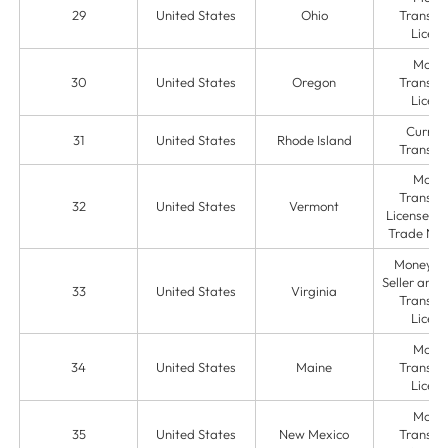
29
United States
Ohio
Transmit
Licens
Mone
30
United States
Oregon
Transmit
Licens
Curren
31
United States
Rhode Island
Transmit
Mone
Transmit
32
United States
Vermont
License & 
Trade Na
Money O
Seller and
33
United States
Virginia
Transmit
Licens
Mone
34
United States
Maine
Transmit
Licens
Mone
35
United States
New Mexico
Transmit