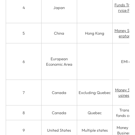
Funds Trans
4
Japan
rvice Pro
Money Serv
5
China
Hong Kong
erator (
European
6
EMI ag
Economic Area
Money Serv
7
Canada
Excluding Quebec
usiness (
Transfer
8
Canada
Quebec
fonds certi
Money Ser
9
United States
Multiple states
Business 