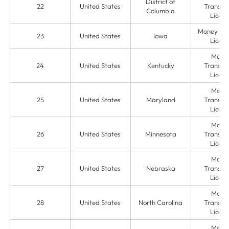
District of
22
United States
Transmit
Columbia
Licens
Money Ser
23
United States
Iowa
Licens
Mone
24
United States
Kentucky
Transmit
Licens
Mone
25
United States
Maryland
Transmit
Licens
Mone
26
United States
Minnesota
Transmit
Licens
Mone
27
United States
Nebraska
Transmit
Licens
Mone
28
United States
North Carolina
Transmit
Licens
Mone