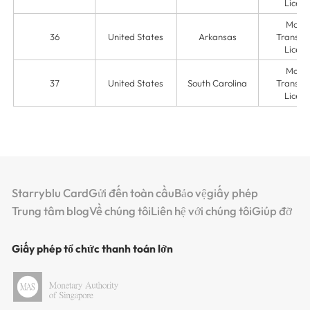
Licens
Mone
36
United States
Arkansas
Transmit
Licens
Mone
37
United States
South Carolina
Transmit
Licens
Starryblu Card
Gửi đến toàn cầu
Bảo vệ
giấy phép
Trung tâm blog
Về chúng tôi
Liên hệ với chúng tôi
Giúp đỡ
Giấy phép tổ chức thanh toán lớn