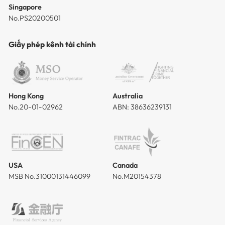
Singapore
No.PS20200501
Giấy phép kênh tài chính
Hong Kong
Australia
No.20-01-02962
ABN: 38636239131
USA
Canada
MSB No.31000131446099
No.M20154378