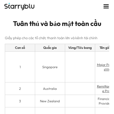
Tuân thủ và bảo mật toàn cầu
Giấy phép cho các tổ chức thanh toán lớn và kênh tài chính
Con số
Quốc gia
Vùng/Tiểu bang
Tên giấy 
Major Paym
1
Singapore
stituti
Remittance 
2
Australia
e Provi
Financial S
3
New Zealand
Providers 