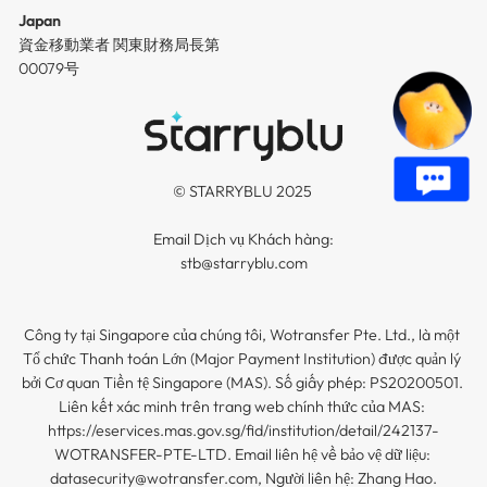
Japan
資金移動業者 関東財務局長第
00079号
© STARRYBLU 2025 

Email Dịch vụ Khách hàng:

stb@starryblu.com

Công ty tại Singapore của chúng tôi, Wotransfer Pte. Ltd., là một 
Tổ chức Thanh toán Lớn (Major Payment Institution) được quản lý 
bởi Cơ quan Tiền tệ Singapore (MAS). Số giấy phép: PS20200501. 
Liên kết xác minh trên trang web chính thức của MAS: 
https://eservices.mas.gov.sg/fid/institution/detail/242137-
WOTRANSFER-PTE-LTD. Email liên hệ về bảo vệ dữ liệu: 
datasecurity@wotransfer.com, Người liên hệ: Zhang Hao.