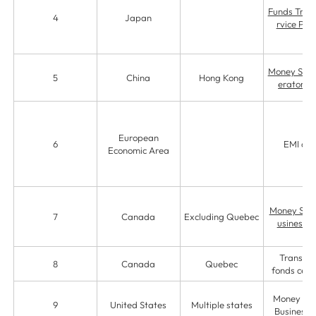
Funds Trans
4
Japan
rvice Pro
Money Serv
5
China
Hong Kong
erator (
European
6
EMI ag
Economic Area
Money Serv
7
Canada
Excluding Quebec
usiness (
Transfer
8
Canada
Quebec
fonds certi
Money Ser
9
United States
Multiple states
Business 